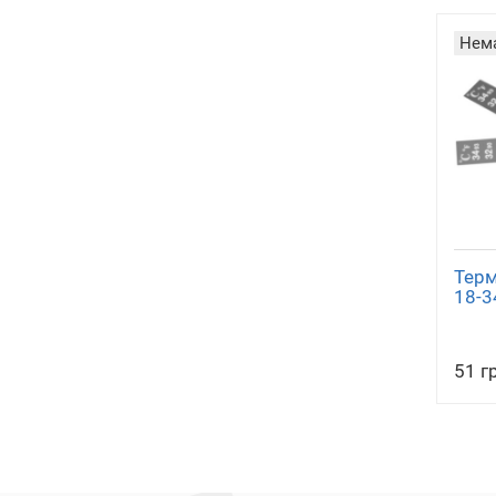
Нема
Тер
18-3
51 г