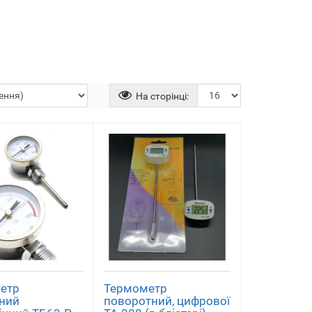
На сторінці:
етр
Термометр
ьний
поворотний, цифрової