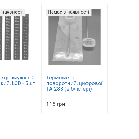
 наявності
Немає в наявності
етр-смужка 0-
Термометр
йкий, LCD - 5шт
поворотний, цифрової
ТА-288 (в блістері)
115 грн