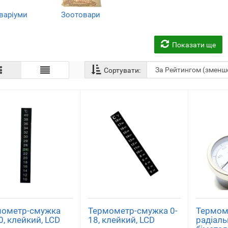
варіуми
Зоотовари
(1)
(1)
Показати ще
Сортувати:
мометр-смужка
Термометр-смужка 0-
Термом
0, клейкий, LCD
18, клейкий, LCD
радіал