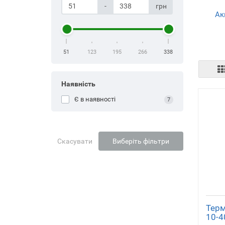
-
грн
Ак
51
123
195
266
338
Наявність
Є в наявності
7
Скасувати
Виберіть фільтри
Тер
10-4