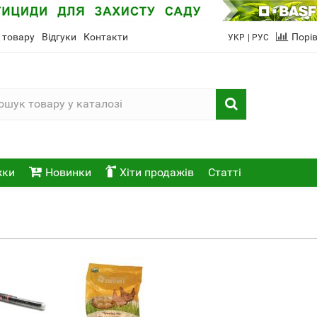
 товару
Відгуки
Контакти
Порі
УКР
| РУС
жки
Новинки
Хіти продажів
Статті