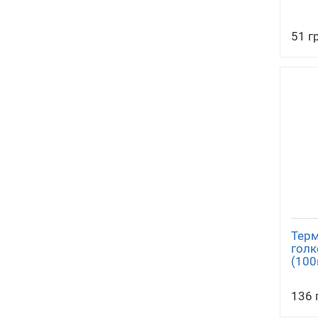
51 г
Терм
голк
(100
136 