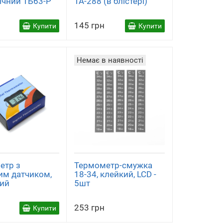
ічний ТБ63-Р
ТА-288 (в блістері)
)
145 грн
Купити
Купити
Немає в наявності
етр з
Термометр-смужка
им датчиком,
18-34, клейкий, LCD -
ий
5шт
253 грн
Купити