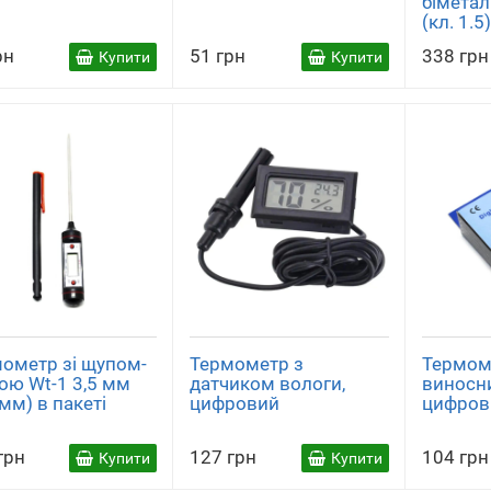
біметал
(кл. 1.5
рн
51 грн
338 грн
Купити
Купити
ометр зі щупом-
Термометр з
Термом
ою Wt-1 3,5 мм
датчиком вологи,
виносн
мм) в пакеті
цифровий
цифров
грн
127 грн
104 грн
Купити
Купити