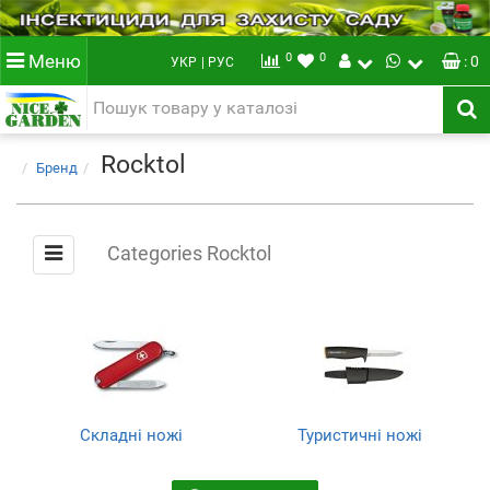
0
0
Меню
: 0
УКР
| РУС
Rocktol
Бренд
Categories Rocktol
Складні ножі
Туристичні ножі
(1)
(1)