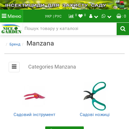
0
0
Меню
: 0
УКР
| РУС
Manzana
Бренд
Categories Manzana
Садовий інструмент
Садові ножиці
(6)
(6)