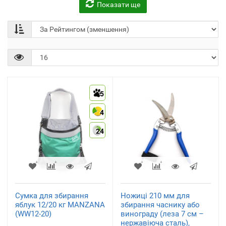
Показати ще
Садові приналежності
(1)
5
4
24
Сумка для збирання
Ножиці 210 мм для
яблук 12/20 кг MANZANA
збирання часнику або
(WW12-20)
винограду (леза 7 см –
нержавіюча сталь),