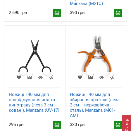
Manzana (M21C)
2 690 грн
390 грн
Ножиці 140 мм для
Ножиці 140 мм для
проріджування ягід та
збирання врожаю (леза
винограду (леза 3 см –
2 см – нержавіюча
ковані), Manzana (UV-17)
сталь), Manzana (M01-
AM)
Фільтр
295 грн
330 грн