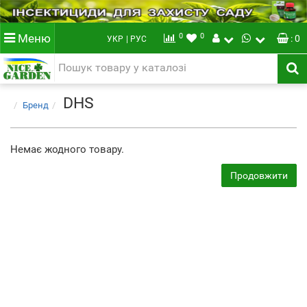
0
0
Меню
: 0
УКР
| РУС
DHS
Бренд
Немає жодного товару.
Продовжити