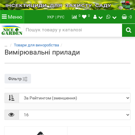
0
0
Меню
: 0
УКР
| РУС
...
Товари для виноробства
Вимірювальні прилади
Фільтр