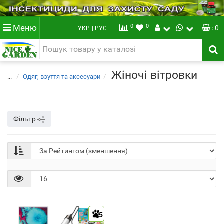
0
0
Меню
: 0
УКР
| РУС
Жіночі вітровки
...
Одяг, взуття та аксесуари
Фільтр
5