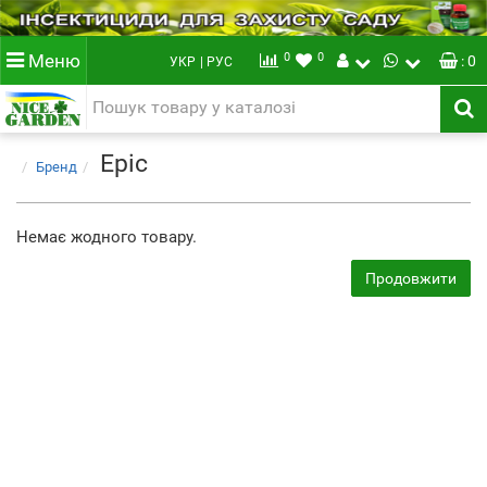
0
0
Меню
: 0
УКР
| РУС
Epic
Бренд
Немає жодного товару.
Продовжити