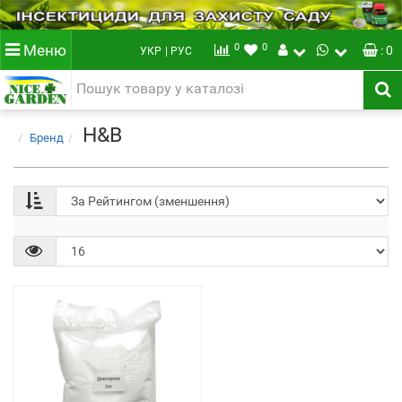
0
0
Меню
: 0
УКР
| РУС
H&B
Бренд