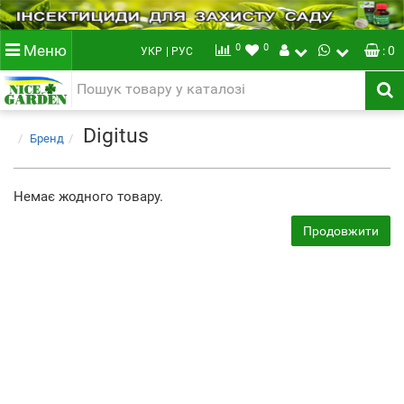
0
0
Меню
: 0
УКР
| РУС
Digitus
Бренд
Немає жодного товару.
Продовжити