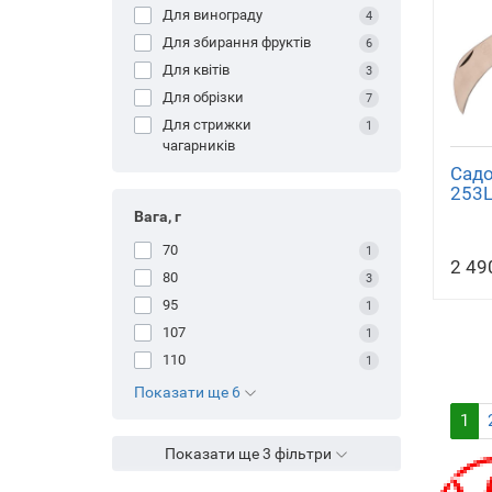
Для винограду
4
Для збирання фруктів
6
Для квітів
3
Для обрізки
7
Для стрижки
1
чагарників
Садо
253
Вага, г
70
1
2 49
80
3
95
1
107
1
110
1
Показати ще 6
1
Показати ще 3 фільтри