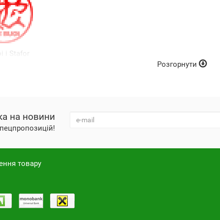
 і Stafor
Розгорнути
ка на новини
 спецпропозицій!
ення товару