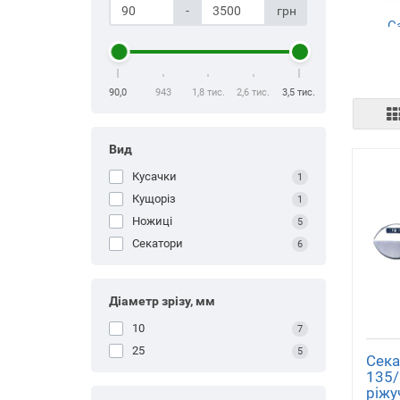
-
грн
С
ін
90,0
943
1,8 тис.
2,6 тис.
3,5 тис.
Вид
Кусачки
1
Кущоріз
1
За
гос
Ножиці
5
д
Секатори
6
Діаметр зрізу, мм
10
7
25
5
Сека
135/
З
ріжу
ек