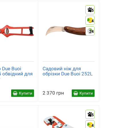
5
4
24
 Due Buoi
Садовий ніж для
 обвідний для
обрізки Due Buoi 252L
у
2 370 грн
Купити
Купити
5
4