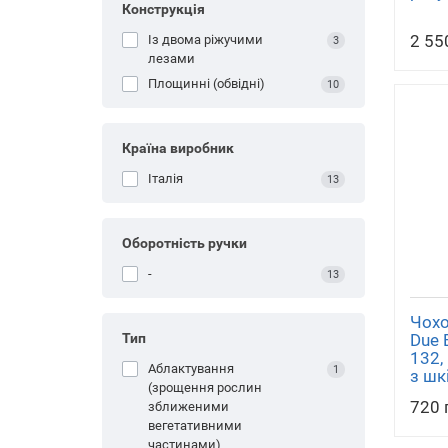
Конструкція
2 55
Із двома ріжучими
3
лезами
Площинні (обвідні)
10
Країна виробник
З 
Італія
13
Оборотність ручки
-
13
Чохо
Due 
Тип
132,
аблактування
1
з шк
(зрощення рослин
720 
зближеними
вегетативними
частинами)