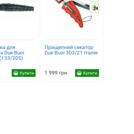
24
ка для
Прищепний секатор
а Due Buoi
Due Buoi 303/21 Італія
(133/20S)
1 999 грн
Купити
Купити