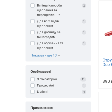
всі інші способи
2
щеплення та
перещеплення
для всіх видів
1
щеплення
для догляду за
1
виноградом
для обрізання та
1
щеплення
Показати ще 13
Стру
Due 
Особливості
З фіксатором
11
890 
Професійні
1
Цілісні
4
Призначення