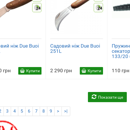
24
24
вий ніж Due Buoi
Садовий ніж Due Buoi
Пружин
L
251L
секатор
133/20 
0 грн
2 290 грн
110 грн
Купити
Купити
Показати ще
2
3
4
5
6
7
8
9
>
>|