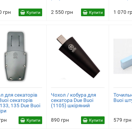
(1)
(7)
(4
0 грн
2 550 грн
1 070 г
Купити
Купити
ковадлом
(1)
л для секаторів
Чохол / кобура для
Точильн
Buoi секаторів
секатора Due Buoi
Buoi шт
 133, 135 Due Buoi
(1105) шкіряний
іри
грн
890 грн
579 грн
Купити
Купити