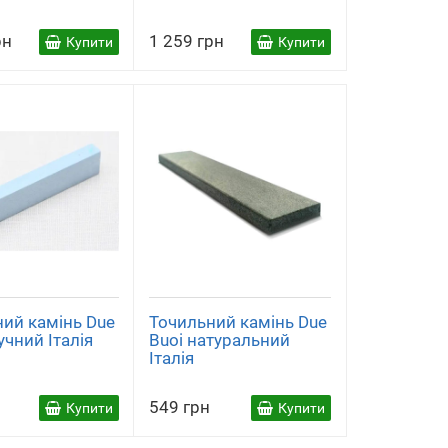
лезами
)
(3)
(2)
рн
1 259 грн
Купити
Купити
ий камінь Due
Точильний камінь Due
учний Італія
Buoi натуральний
Італія
549 грн
Купити
Купити