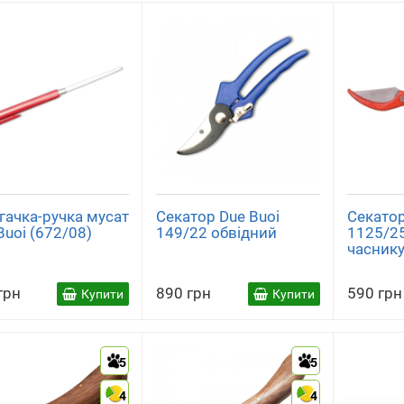
гачка-ручка мусат
Секатор Due Buoi
Секатор
Buoi (672/08)
149/22 обвідний
1125/25
часник
грн
890 грн
590 грн
Купити
Купити
5
5
4
4