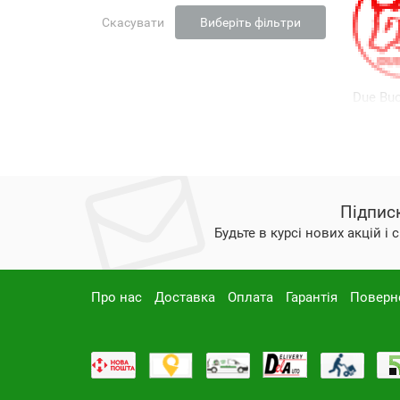
Скасувати
Виберіть фільтри
Due Buoi
Підпис
Будьте в курсі нових акцій і
Про нас
Доставка
Оплата
Гарантія
Поверн