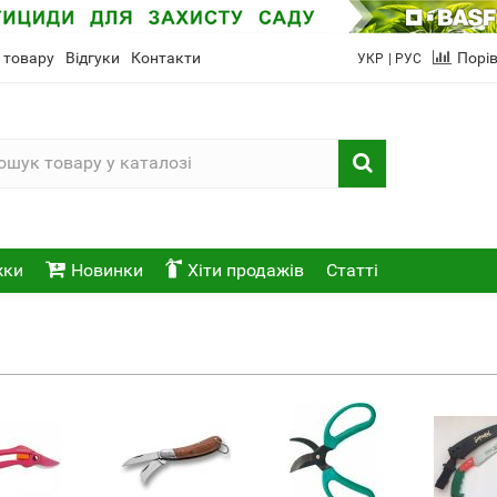
 товару
Відгуки
Контакти
Порі
УКР
| РУС
жки
Новинки
Хіти продажів
Статті