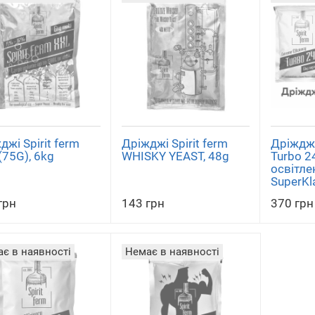
джі Spirit ferm
Дріжджі Spirit ferm
Дріжджі
(75G), 6kg
WHISKY YEAST, 48g
Turbo 2
освітле
SuperKl
грн
143 грн
370 грн
є в наявності
Немає в наявності