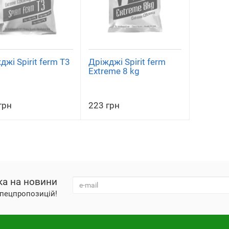
джі Spirit ferm T3
Дріжджі Spirit ferm
Extreme 8 kg
грн
223 грн
ка на новини
 спецпропозицій!