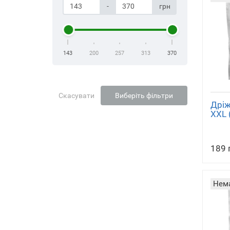
-
грн
143
200
257
313
370
Скасувати
Виберіть фільтри
Дріж
XXL 
189 
Нема