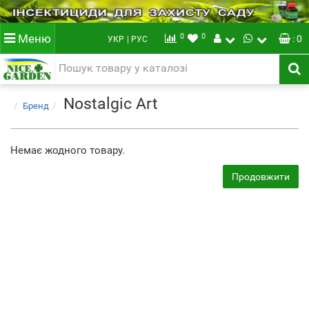
0
0
Меню
: 0
УКР
| РУС
Nostalgic Art
Бренд
Немає жодного товару.
Продовжити