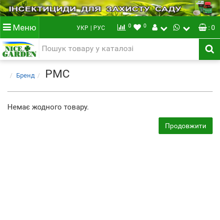
0
0
Меню
: 0
УКР
| РУС
PMC
Бренд
Немає жодного товару.
Продовжити