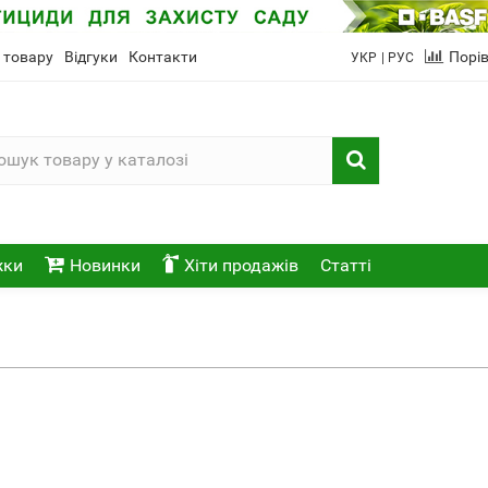
 товару
Відгуки
Контакти
Порі
УКР
| РУС
жки
Новинки
Хіти продажів
Статті