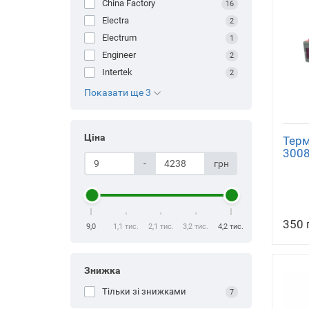
China Factory
16
Electra
2
Electrum
1
Engineer
2
Intertek
2
Показати ще 3
Ціна
Терм
300
-
грн
350 
9,0
1,1 тис.
2,1 тис.
3,2 тис.
4,2 тис.
Знижка
Тільки зі знижками
7