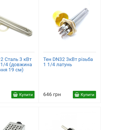
2 Сталь 3 кВт
Тен DN32 3кВт різьба
 1/4 (довжина
1 1/4 латунь
ння 19 см)
646 грн
Купити
Купити