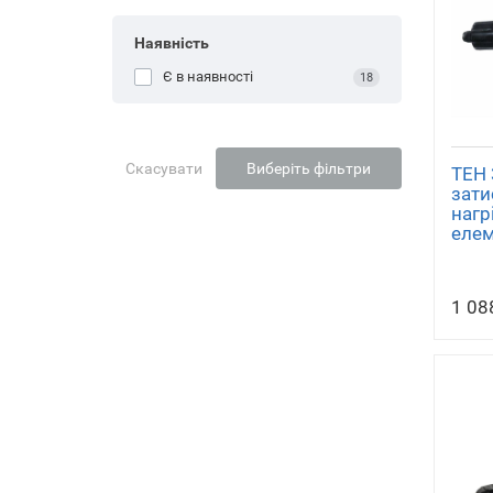
Наявність
Є в наявності
18
Скасувати
Виберіть фільтри
ТЕН 
зати
нагр
елем
1 08