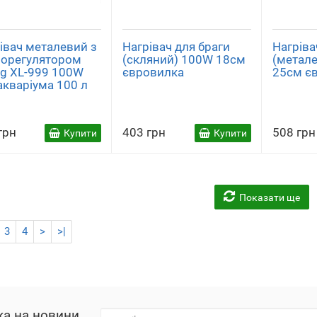
івач металевий з
Нагрівач для браги
Нагріва
орегулятором
(скляний) 100W 18см
(метал
ng XL-999 100W
євровилка
25см є
акваріума 100 л
грн
403 грн
508 грн
Купити
Купити
Показати ще
3
4
>
>|
ка на новини