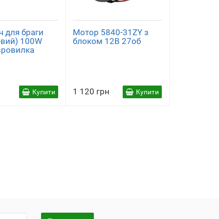
ч для браги
Мотор 5840-31ZY з
евий) 100W
блоком 12В 27об
вровилка
1 120 грн
Купити
Купити