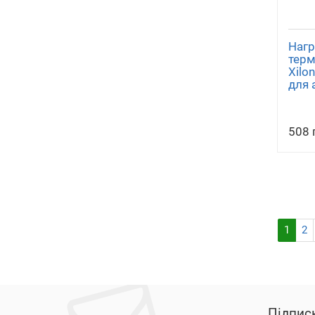
Нагр
терм
Xilo
для 
508 
1
2
Підпис