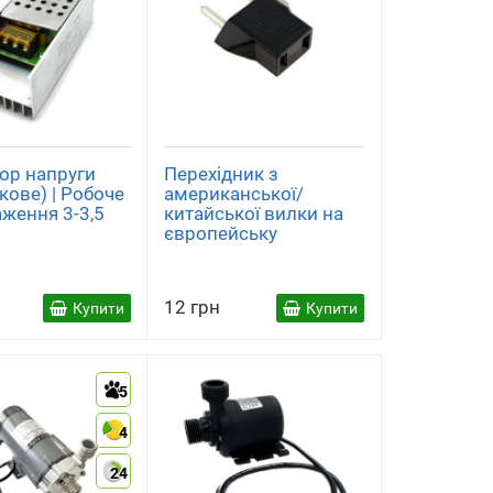
ор напруги
Перехідник з
ікове) | Робоче
американської/
ження 3-3,5
китайської вилки на
європейську
12 грн
Купити
Купити
5
4
24