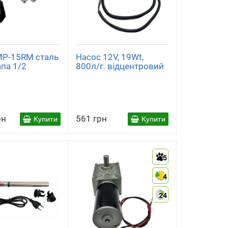
MP-15RM сталь
Насос 12V, 19Wt,
апа 1/2
800л/г. відцентровий
рн
561 грн
Купити
Купити
5
4
24