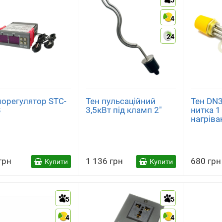
5
4
24
орегулятор STC-
Тен пульсаційний
Тен DN3
8
3,5кВт під кламп 2"
нитка 1
нагріва
грн
1 136 грн
680 грн
Купити
Купити
5
5
4
4