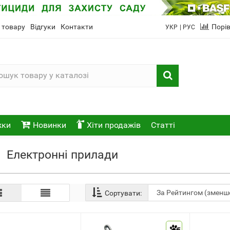
 товару
Відгуки
Контакти
Порі
УКР
| РУС
жки
Новинки
Хіти продажів
Статті
Електронні прилади
Сортувати: