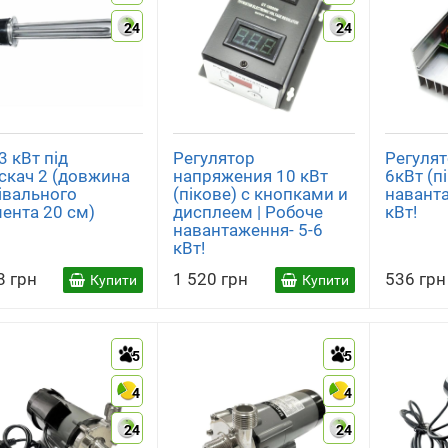
24
24
3 кВт під
Регулятор
Регулят
скач 2 (довжина
напряжения 10 кВт
6кВт (п
івального
(пікове) с кнопками и
наванта
ента 20 см)
дисплеем | Робоче
кВт!
навантаження- 5-6
кВт!
8 грн
1 520 грн
536 грн
Купити
Купити
5
5
4
4
24
24