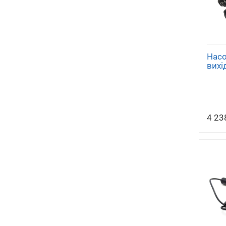
Насо
вихі
4 23