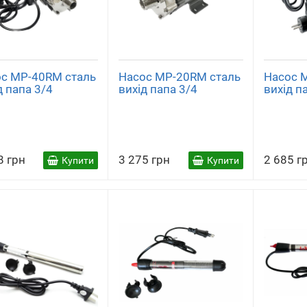
с MP-40RM сталь
Насос MP-20RM сталь
Насос 
д папа 3/4
вихід папа 3/4
вихід п
8 грн
3 275 грн
2 685 г
Купити
Купити