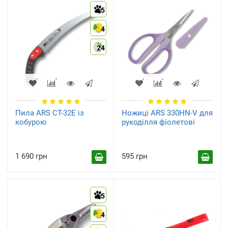
5
4
24
Змінні полотна
(10)
Пила ARS CT-32E із
Ножиці ARS 330HN-V для
кобурою
рукоділля фіолетові
1 690 грн
595 грн
5
4