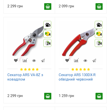
2 299 грн
2 099 грн
Змінні деталі для
Садові ножі прищепні
садового інструменту
(1)
(4)
5
5
4
4
24
24
Кобура для секаторів
Площинні (обвідні)
(1)
(21)
Секатор ARS VA-8Z з
Секатор ARS 130DX-R
ковадлом
обвідний червоний
2 299 грн
1 259 грн
Штангові
З ковадлом
(12)
(2)