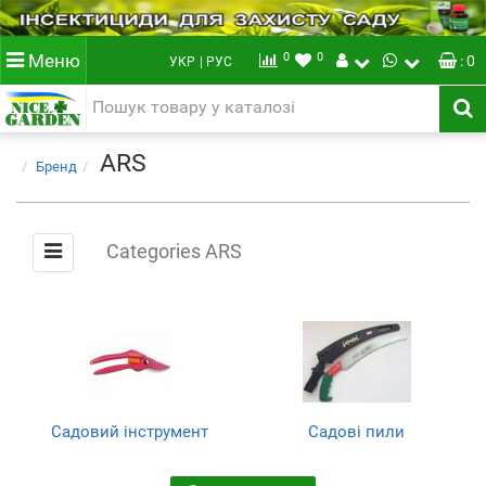
0
0
Меню
: 0
УКР
| РУС
ARS
Бренд
Categories ARS
Садовий інструмент
Садові пили
(122)
(40)