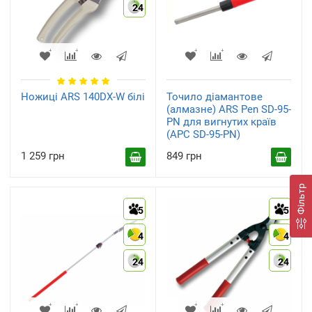
24
Ножиці ARS 140DX-W білі
Точило діамантове
(алмазне) ARS Pen SD-95-
PN для вигнутих країв
(АРС SD-95-PN)
1 259 грн
849 грн
Фільтр
5
5
4
4
24
24