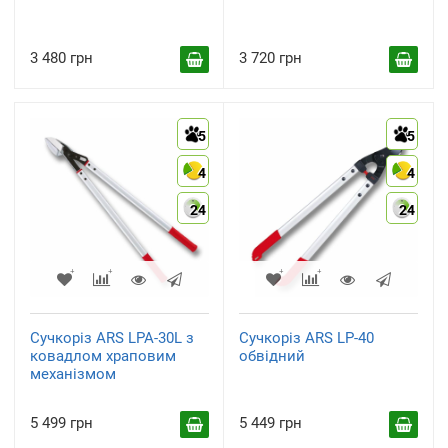
3 480 грн
3 720 грн
5
5
4
4
24
24
Сучкоріз ARS LPA-30L з
Сучкоріз ARS LP-40
ковадлом храповим
обвідний
механізмом
5 499 грн
5 449 грн