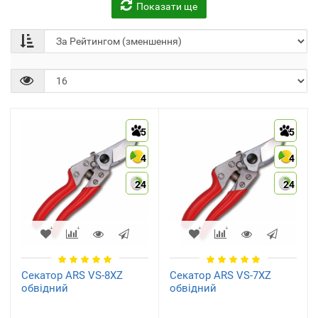
Показати ще
Секатори
Садові ножиці
(35)
(24)
5
5
4
4
24
24
Сучкорізи і гілкорізи
Засоби для гостріння і
догляду
(13)
(5)
Секатор ARS VS-8XZ
Секатор ARS VS-7XZ
обвідний
обвідний