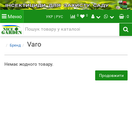
0
0
Меню
: 0
УКР
| РУС
Varo
Бренд
Немає жодного товару.
Продовжити