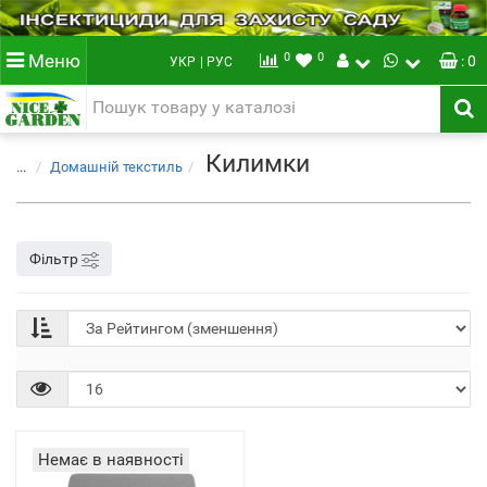
0
0
Меню
: 0
УКР
| РУС
Килимки
...
Домашній текстиль
Фільтр
Немає в наявності