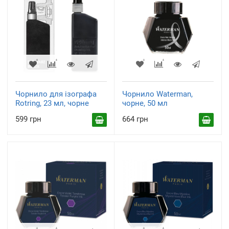
Чорнило для ізографа
Чорнило Waterman,
Rotring, 23 мл, чорне
чорне, 50 мл
599 грн
664 грн