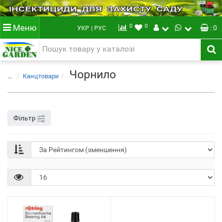
0
0
Меню
: 0
УКР
| РУС
Чорнило
...
Канцтовари
Фільтр