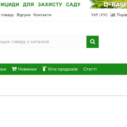
 товару
Відгуки
Контакти
Порі
УКР
| РУС
жки
Новинки
Хіти продажів
Статті