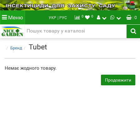
0
0
Меню
: 0
УКР
| РУС
Tubet
Бренд
Немає жодного товару.
Продовжити