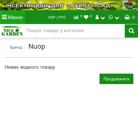
0
0
Меню
: 0
УКР
| РУС
Nuop
Бренд
Немає жодного товару.
Продовжити