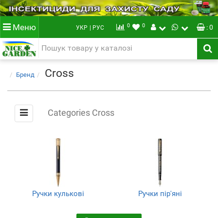
0
0
Меню
: 0
УКР
| РУС
Cross
Бренд
Categories Cross
Ручки кулькові
Ручки пір'яні
(4)
(4)