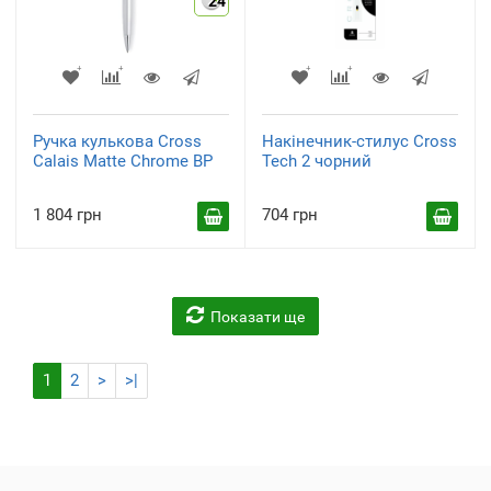
24
Ручка кулькова Cross
Накінечник-стилус Cross
Calais Matte Chrome BP
Tech 2 чорний
1 804 грн
704 грн
Показати ще
1
2
>
>|