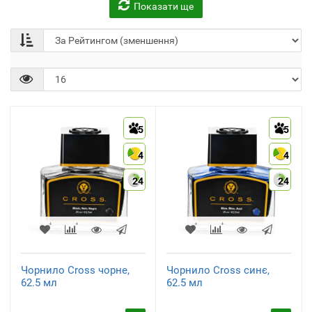
Показати ще
Ручки ролер
Стрижні кулькові
(3)
(4)
5
5
4
4
24
24
Стрижні ролери
Стилуси та аксесуари
(1)
(1)
Чорнило Cross чорне,
Чорнило Cross синє,
62.5 мл
62.5 мл