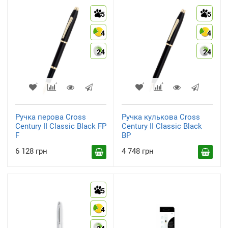
5
5
4
4
24
24
Ручка перова Cross
Ручка кулькова Cross
Century II Classic Black FP
Century II Classic Black
F
BP
6 128 грн
4 748 грн
5
4