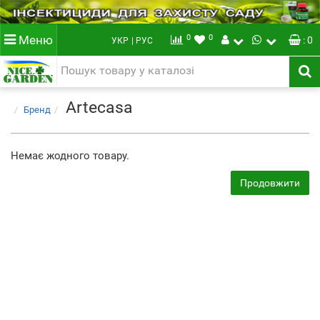
0
0
Меню
: 0
УКР
| РУС
Artecasa
Бренд
Немає жодного товару.
Продовжити