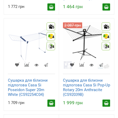
1 464 грн
1 772 грн
2 087 грн
5
5
4
4
24
24
Сушарка для білизни
Сушарка для білизни
підлогова Casa Si
підлогова Casa Si Pop-Up
Poseidon Super 20m
Rotary 20m Anthracite
White (CS92254C04)
(CS92039B)
1 999 грн
1 709 грн