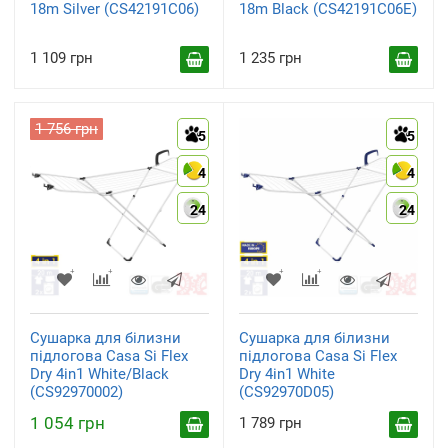
18m Silver (CS42191C06)
18m Black (CS42191C06E)
1 109 грн
1 235 грн
1 756 грн
5
5
4
4
24
24
Сушарка для білизни
Сушарка для білизни
підлогова Casa Si Flex
підлогова Casa Si Flex
Dry 4in1 White/Black
Dry 4in1 White
(CS92970002)
(CS92970D05)
1 054 грн
1 789 грн