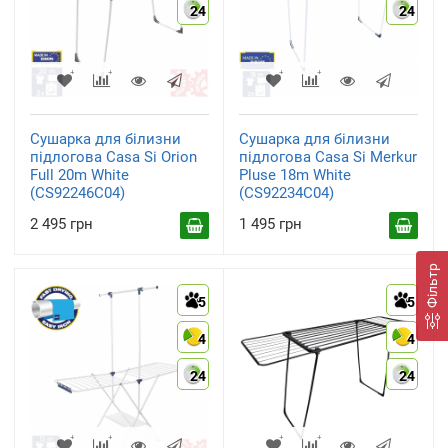
24
24
Сушарка для білизни
Сушарка для білизни
підлогова Casa Si Orion
підлогова Casa Si Merkur
Full 20m White
Pluse 18m White
(CS92246C04)
(CS92234C04)
2 495 грн
1 495 грн
Фільтр
5
5
4
4
24
24