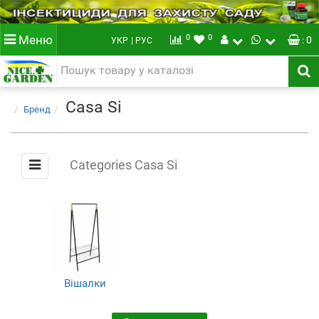
0
0
Меню
: 0
УКР
| РУС
Casa Si
Бренд
Categories Casa Si
Вішалки
(4)