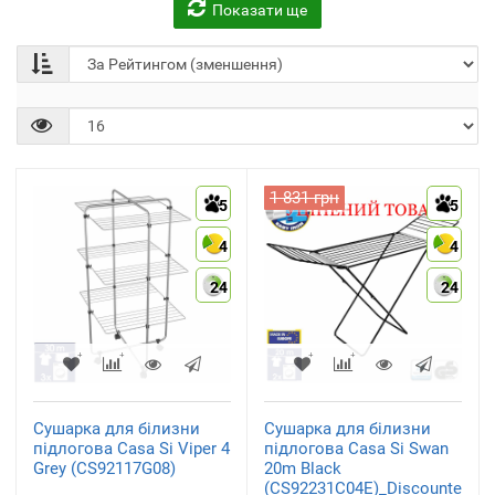
Показати ще
1 831 грн
5
5
4
4
24
24
Сушарка для білизни
Сушарка для білизни
підлогова Casa Si Viper 4
підлогова Casa Si Swan
Grey (CS92117G08)
20m Black
(CS92231C04E)_Discounted