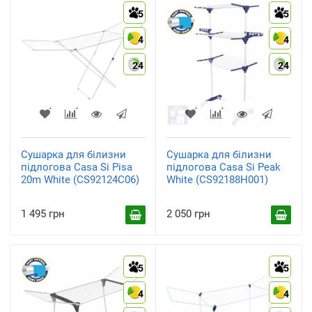
5
5
4
4
24
24
Сушарка для білизни
Сушарка для білизни
підлогова Casa Si Pisa
підлогова Casa Si Peak
20m White (CS92124C06)
White (CS92188H001)
1 495 грн
2 050 грн
5
5
4
4