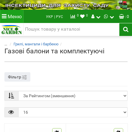
0
0
Меню
: 0
УКР
| РУС
...
Грилі, мангали і барбекю
Газові балони та комплектуючі
Фільтр