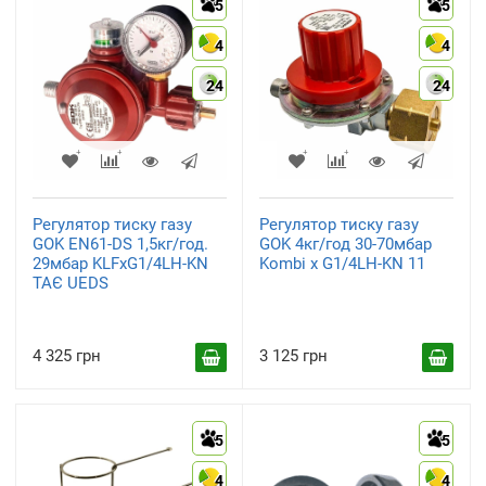
5
5
4
4
24
24
Регулятор тиску газу
Регулятор тиску газу
GOK EN61-DS 1,5кг/год.
GOK 4кг/год 30-70мбар
29мбар KLFxG1/4LH-KN
Kombi x G1/4LH-KN 11
ТАЄ UEDS
4 325 грн
3 125 грн
5
5
4
4