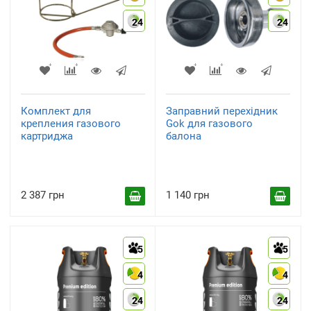
24
24
Комплект для
Заправний перехідник
крепления газового
Gok для газового
картриджа
балона
2 387 грн
1 140 грн
5
5
4
4
24
24