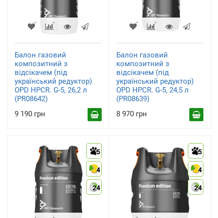
Балон газовий
Балон газовий
композитний з
композитний з
відсікачем (під
відсікачем (під
український редуктор)
український редуктор)
OPD HPCR. G-5, 26,2 л
OPD HPCR. G-5, 24,5 л
(PR08642)
(PR08639)
9 190 грн
8 970 грн
5
5
4
4
24
24