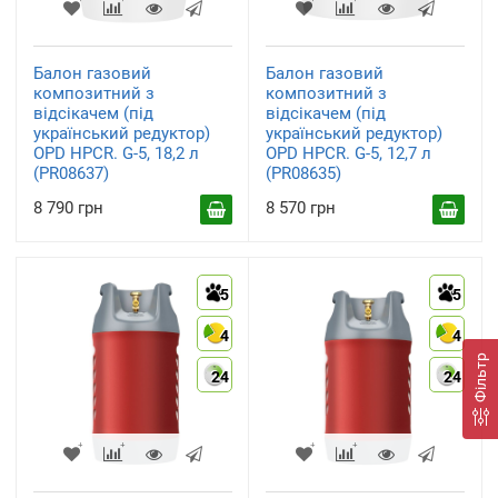
Балон газовий
Балон газовий
композитний з
композитний з
відсікачем (під
відсікачем (під
український редуктор)
український редуктор)
OPD HPCR. G-5, 18,2 л
OPD HPCR. G-5, 12,7 л
(PR08637)
(PR08635)
8 790 грн
8 570 грн
5
5
4
4
Фільтр
24
24