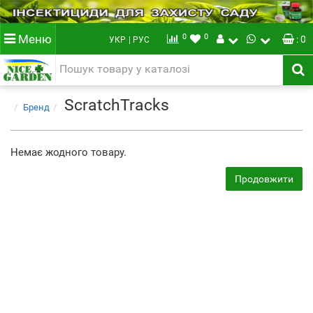
0
0
Меню
: 0
УКР
| РУС
ScratchTracks
Бренд
Немає жодного товару.
Продовжити