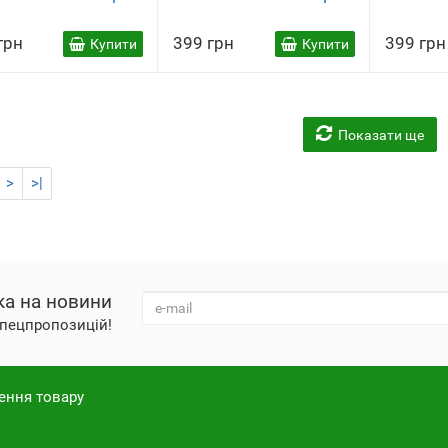
грн
399 грн
399 грн
Купити
Купити
Показати ще
>
>|
ка на новини
 спецпропозицій!
ення товару