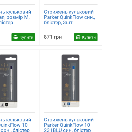
нь кульковий
Стрижень кульковий
n, розмір М,
Parker QuinkFlow син.,
лістер
блістер, 3шт
871 грн
Купити
Купити
нь кульковий
Стрижень кульковий
QuinkFlow 10
Parker QuinkFlow 10
орн., блістер
231BLU син. блістер