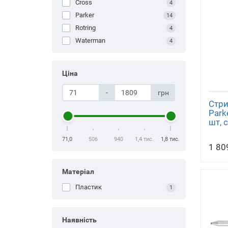
Cross
4
Parker
14
Rotring
4
Waterman
4
Ціна
-
грн
Стри
Park
шт, с
71,0
506
940
1,4 тис.
1,8 тис.
1 80
Mатеріал
пластик
1
Наявність