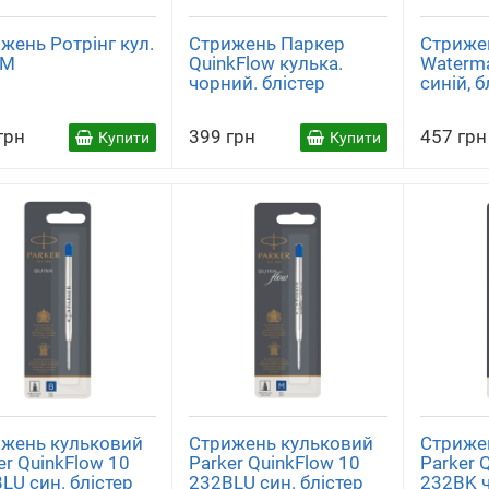
жень Ротрінг кул.
Стрижень Паркер
Стриже
 M
QuinkFlow кулька.
Waterma
чорний. блістер
синій, б
грн
399 грн
457 грн
Купити
Купити
жень кульковий
Стрижень кульковий
Стриже
er QuinkFlow 10
Parker QuinkFlow 10
Parker 
LU син. блістер
232BLU син. блістер
232BK ч