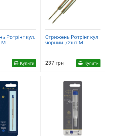
ь Ротрінг кул.
Стрижень Ротрінг кул.
. M
чорний. /2шт M
237 грн
Купити
Купити