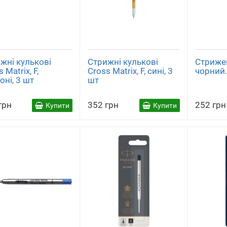
жні кулькові
Стрижні кулькові
Стрижен
 Matrix, F,
Cross Matrix, F, сині, 3
чорний
оні, 3 шт
шт
грн
352 грн
252 грн
Купити
Купити