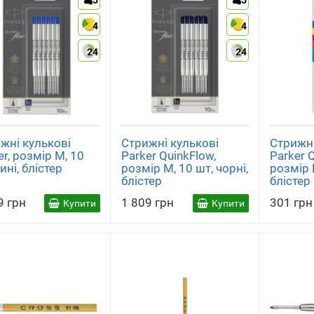
5
5
4
4
24
24
жні кулькові
Стрижні кулькові
Стрижні
er, розмір M, 10
Parker QuinkFlow,
Parker 
ині, блістер
розмір M, 10 шт, чорні,
розмір F
блістер
блістер
9 грн
1 809 грн
301 грн
Купити
Купити