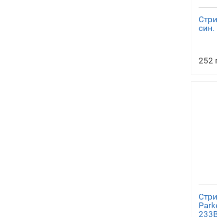
Стри
син.
252 
Стри
Park
233B