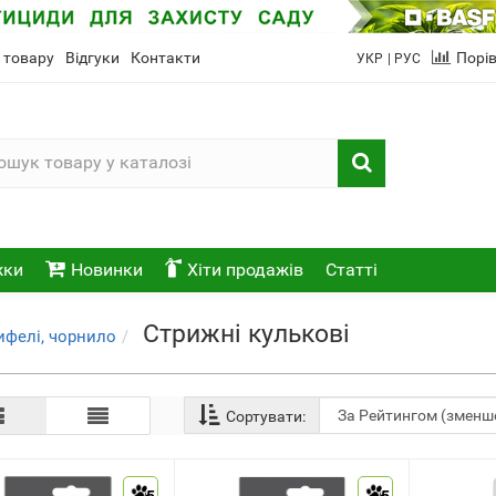
 товару
Відгуки
Контакти
Порі
УКР
| РУС
жки
Новинки
Хіти продажів
Статті
Стрижні кулькові
ифелі, чорнило
Сортувати: