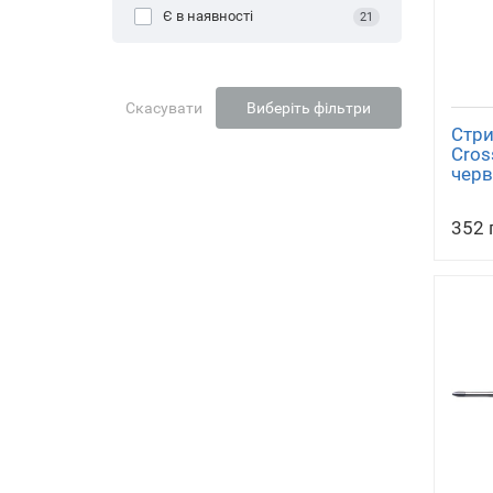
Є в наявності
21
Скасувати
Виберіть фільтри
Стри
Cross
черв
352 