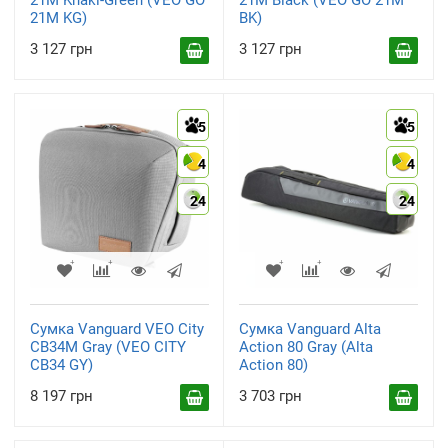
21M Khaki-Green (VEO GO
21M Black (VEO GO 21M
21M KG)
BK)
3 127 грн
3 127 грн
5
5
4
4
24
24
Сумка Vanguard VEO City
Сумка Vanguard Alta
CB34M Gray (VEO CITY
Action 80 Gray (Alta
CB34 GY)
Action 80)
8 197 грн
3 703 грн