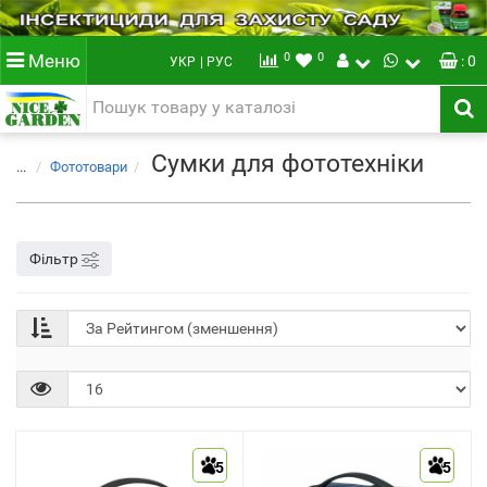
0
0
Меню
: 0
УКР
| РУС
Сумки для фототехніки
...
Фототовари
Фільтр
5
5