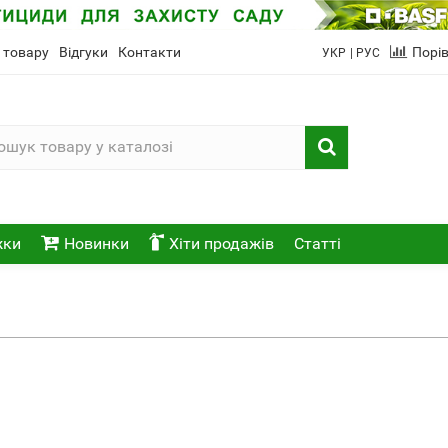
 товару
Відгуки
Контакти
Порі
УКР
| РУС
жки
Новинки
Хіти продажів
Статті