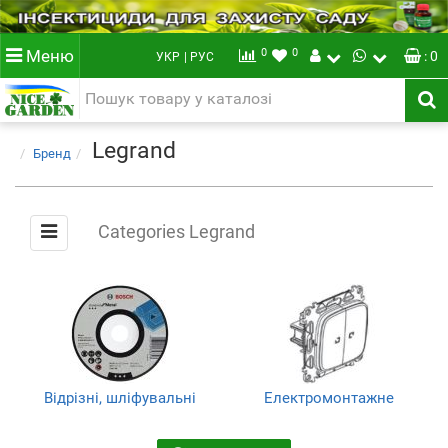
0
0
Меню
: 0
УКР
| РУС
Legrand
Бренд
Categories Legrand
Відрізні, шліфувальні
Електромонтажне
диски та полотна
обладнання
(7)
(6)