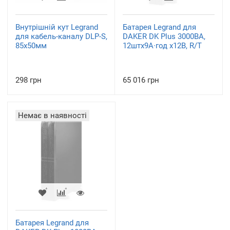
Внутрішній кут Legrand
Батарея Legrand для
для кабель-каналу DLP-S,
DAKER DK Plus 3000ВА,
85x50мм
12штх9А·год х12В, R/T
298 грн
65 016 грн
Немає в наявності
Батарея Legrand для