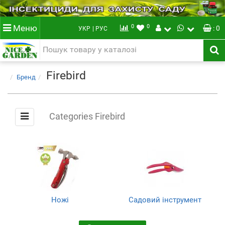
0
0
Меню
: 0
УКР
| РУС
Firebird
Бренд
Categories Firebird
Ножі
Садовий інструмент
(224)
(4)