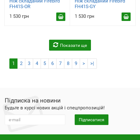
Ніж складаний Firebird
Ніж складаний Firebird
FH41S-OR
FH41S-GY
1 530 грн
1 530 грн
Показати ще
1
2
3
4
5
6
7
8
9
>
>|
Підписка на новини
Будьте в курсі нових акцій і спецпропозицій!
Підписатися