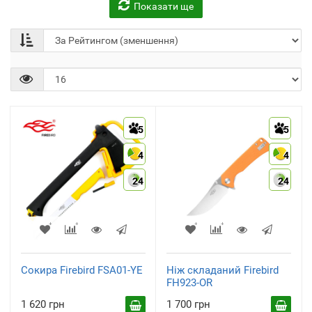
Показати ще
Сокири
(4)
5
5
4
4
24
24
Сокира Firebird FSA01-YE
Ніж складаний Firebird
FH923-OR
1 620 грн
1 700 грн