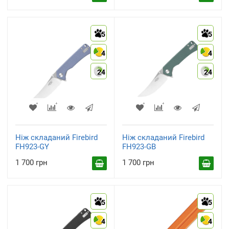
5
5
4
4
24
24
Ніж складаний Firebird
Ніж складаний Firebird
FH923-GY
FH923-GB
1 700 грн
1 700 грн
5
5
4
4