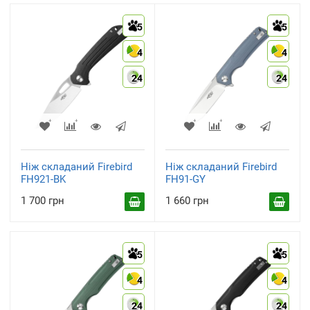
5
5
4
4
24
24
Ніж складаний Firebird
Ніж складаний Firebird
FH921-BK
FH91-GY
1 700 грн
1 660 грн
5
5
4
4
24
24