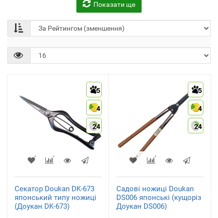
Показати ще
Садові ножиці
(2)
5
5
4
4
24
24
Секатор Doukan DK-673
Садові ножиці Doukan
японський типу ножиці
DS006 японські (кущоріз
(Доукан DK-673)
Доукан DS006)