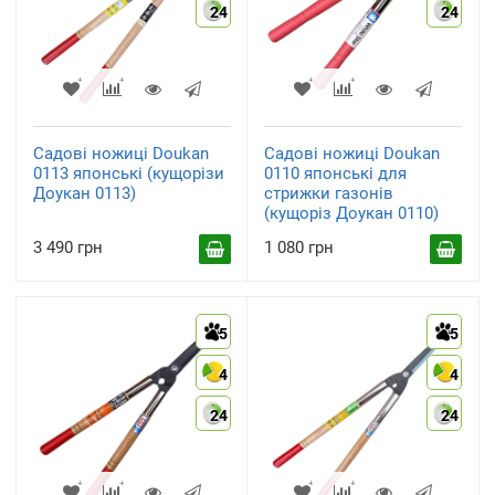
24
24
Садові ножиці Doukan
Садові ножиці Doukan
0113 японські (кущорізи
0110 японські для
Доукан 0113)
стрижки газонів
(кущоріз Доукан 0110)
3 490 грн
1 080 грн
5
5
4
4
24
24