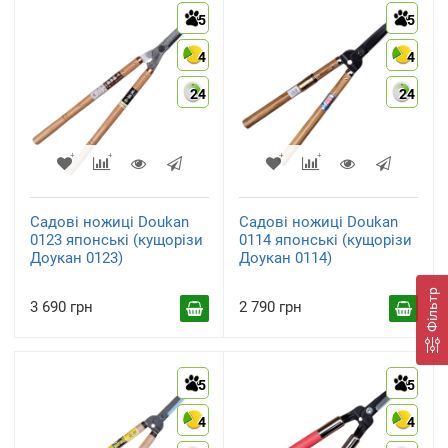
5
5
4
4
24
24
Садові ножиці Doukan
Садові ножиці Doukan
0123 японські (кущорізи
0114 японські (кущорізи
Доукан 0123)
Доукан 0114)
Фільтр
3 690 грн
2 790 грн
5
5
4
4