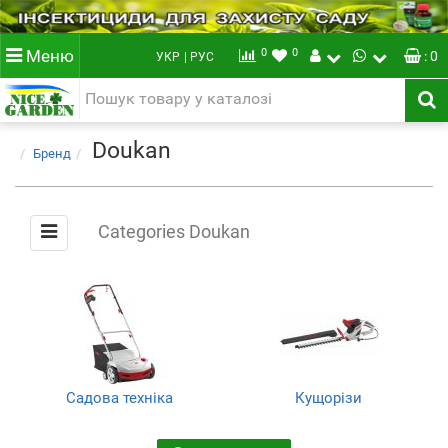
0
0
Меню
: 0
УКР
| РУС
Doukan
Бренд
Categories Doukan
Садова техніка
Кущорізи
(9)
(9)