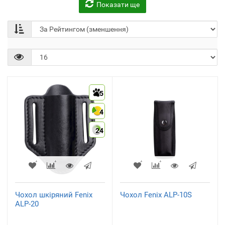
Показати ще
Акумулятори, зарядні
Велосипеди та аксесуари
пристрої
(21)
(55)
5
4
24
Ножі
(1)
Чохол шкіряний Fenix
Чохол Fenix ALP-10S
ALP-20