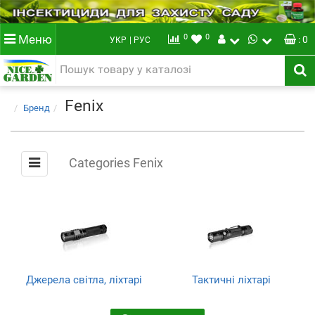
0
0
Меню
: 0
УКР
| РУС
Fenix
Бренд
Categories Fenix
Джерела світла, ліхтарі
Тактичні ліхтарі
(117)
(84)