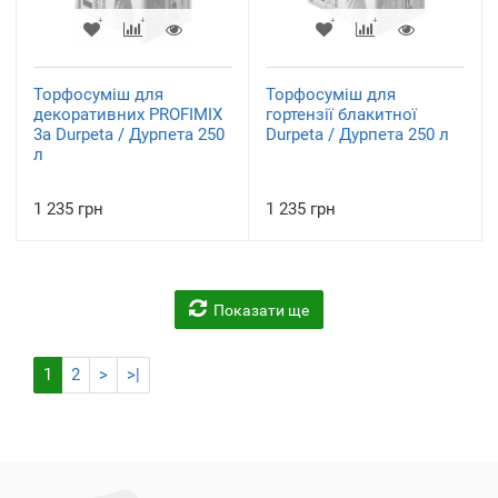
Торфосуміш для
Торфосуміш для
декоративних PROFIMIX
гортензії блакитної
3a Durpeta / Дурпета 250
Durpeta / Дурпета 250 л
л
1 235 грн
1 235 грн
Показати ще
1
2
>
>|