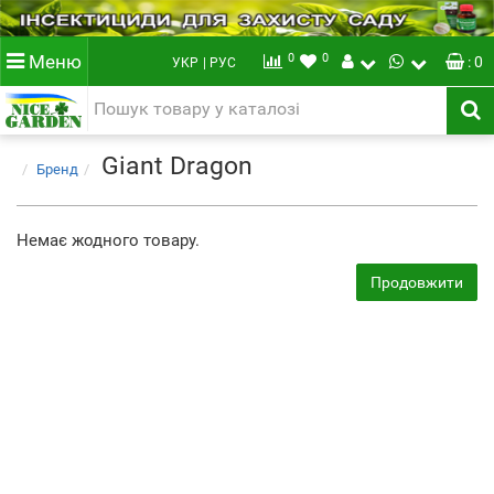
0
0
Меню
: 0
УКР
| РУС
Giant Dragon
Бренд
Немає жодного товару.
Продовжити