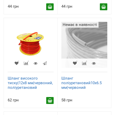
44 грн
44 грн
Немає в наявності
Шланг високого
Шланг
тиску|12х8 мм|червоний,
поліуретановий10х6.5
поліуретановий
мм|червоний
62 грн
58 грн