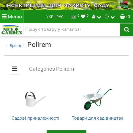
0
0
Меню
: 0
УКР
| РУС
Polirem
Бренд
Categories Polirem
Садові приналежності
Товари для садівництва
(2)
(2)