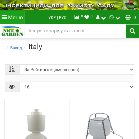
0
0
Меню
: 0
УКР
| РУС
Italy
Бренд