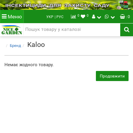
0
0
Меню
: 0
УКР
| РУС
Kaloo
Бренд
Немає жодного товару.
Продовжити