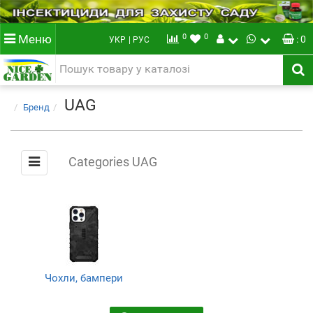
0
0
Меню
: 0
УКР
| РУС
UAG
Бренд
Categories UAG
Чохли, бампери
(1)