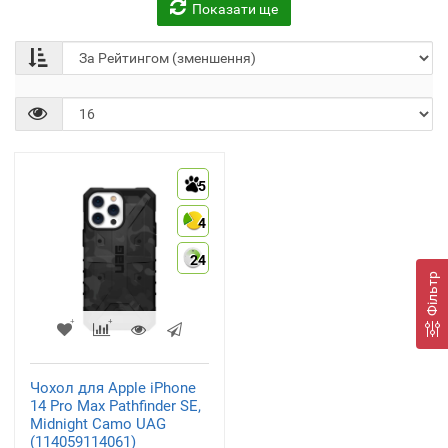
Показати ще
5
4
24
Фільтр
Чохол для Apple iPhone
14 Pro Max Pathfinder SE,
Midnight Camo UAG
(114059114061)