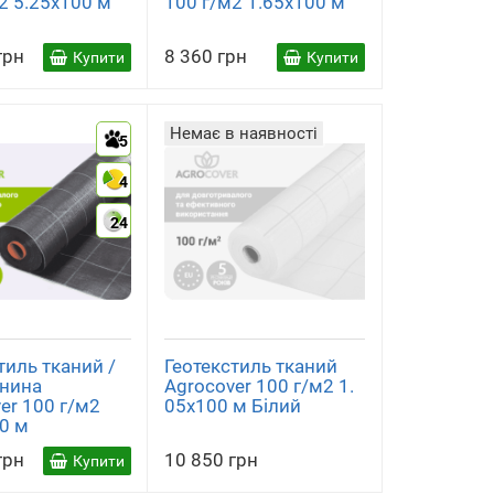
2 5.25x100 м
100 г/м2 1.65x100 м
грн
8 360 грн
Купити
Купити
Немає в наявності
5
4
24
тиль тканий /
Геотекстиль тканий
анина
Agrocover 100 г/м2 1.
er 100 г/м2
05x100 м Білий
0 м
грн
10 850 грн
Купити