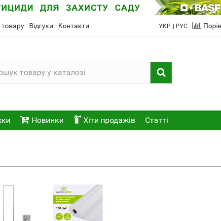
 товару
Відгуки
Контакти
Порі
УКР
| РУС
жки
Новинки
Хіти продажів
Статті