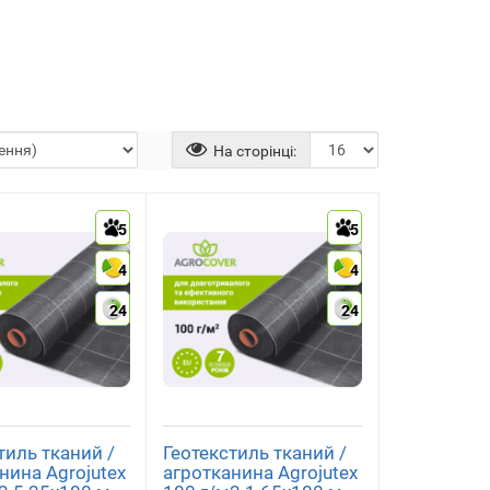
На сторінці:
5
5
4
4
24
24
тиль тканий /
Геотекстиль тканий /
нина Agrojutex
агротканина Agrojutex