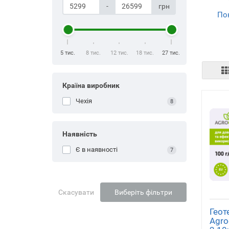
-
грн
По
м
5 тис.
8 тис.
12 тис.
18 тис.
27 тис.
Країна виробник
Чехія
8
Наявність
Є в наявності
7
Скасувати
Виберіть фільтри
Геот
Agro