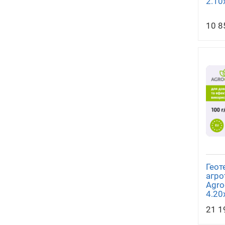
2.10
10 8
Геот
агро
Agro
4.20
21 1