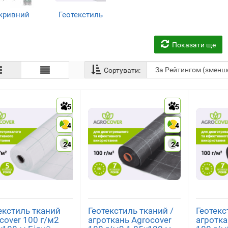
кривний
Геотекстиль
атеріал
(8)
(8)
Показати ще
Сортувати:
5
5
4
4
24
24
екстиль тканий
Геотекстиль тканий /
Геотекс
cover 100 г/м2
агроткань Agrocover
агротка