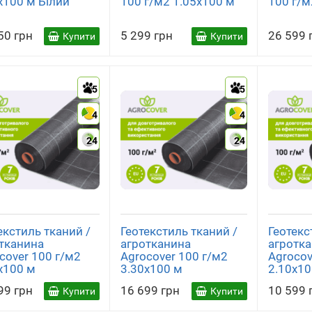
x100 м Білий
100 г/м2 1.05x100 м
100 г/м
50 грн
5 299 грн
26 599 
Купити
Купити
5
5
4
4
24
24
екстиль тканий /
Геотекстиль тканий /
Геотекс
тканина
агротканина
агротк
cover 100 г/м2
Agrocover 100 г/м2
Agrocov
x100 м
3.30x100 м
2.10x10
99 грн
16 699 грн
10 599 
Купити
Купити