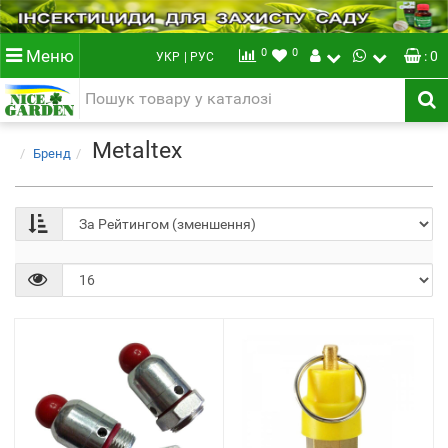
0
0
Меню
: 0
УКР
| РУС
Metaltex
Бренд