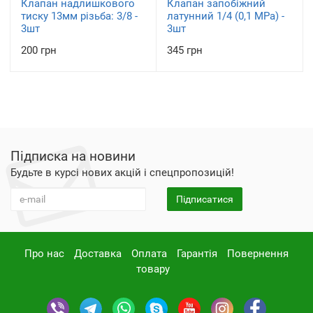
Клапан надлишкового
Клапан запобіжний
тиску 13мм різьба: 3/8 -
латунний 1/4 (0,1 МРа) -
3шт
3шт
200 грн
345 грн
Підписка на новини
Будьте в курсі нових акцій і спецпропозицій!
Підписатися
Про нас
Доставка
Оплата
Гарантія
Повернення
товару