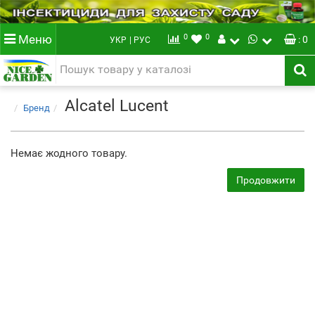
0
0
Меню
: 0
УКР
| РУС
Alcatel Lucent
Бренд
Немає жодного товару.
Продовжити