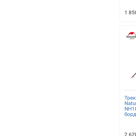
1 85
Трек
Natu
NH18
бор
2 62