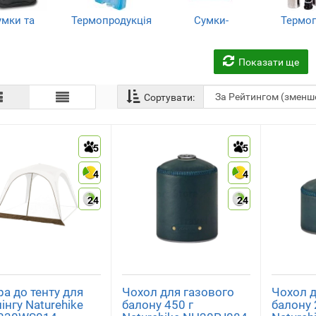
умки та
Термопродукція
Сумки-
Термо
юкзаки
холодильники,
(17)
(8
термобокси
(72)
(9)
Показати ще
Сортувати:
5
5
4
4
24
24
а до тенту для
Чохол для газового
Чохол д
інгу Naturehike
балону 450 г
балону 