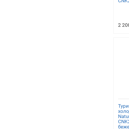
CNK
2 20
Тури
холо
Natu
CNK2
беж