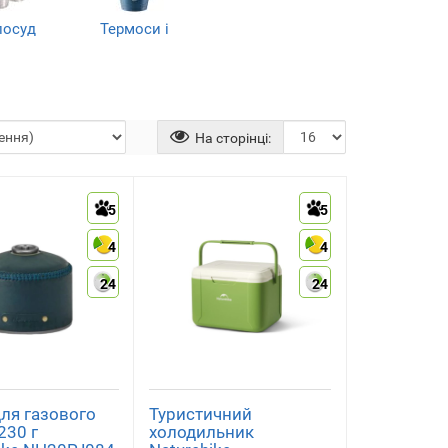
посуд
Термоси і
пляшки
)
(8)
На сторінці:
5
5
4
4
24
24
ля газового
Туристичний
230 г
холодильник