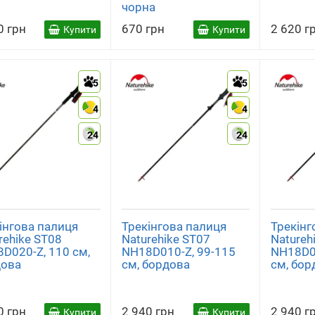
чорна
0 грн
670 грн
2 620 г
Купити
Купити
5
5
4
4
24
24
інгова палиця
Трекінгова палиця
Трекінг
rehike ST08
Naturehike ST07
Natureh
D020-Z, 110 см,
NH18D010-Z, 99-115
NH18D0
дова
см, бордова
см, бор
0 грн
2 940 грн
2 940 г
Купити
Купити