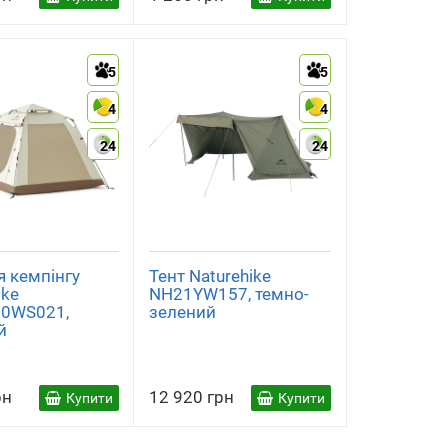
5
5
4
4
24
24
я кемпінгу
Тент Naturehike
ike
NH21YW157, темно-
0WS021,
зелений
й
рн
12 920 грн
Купити
Купити