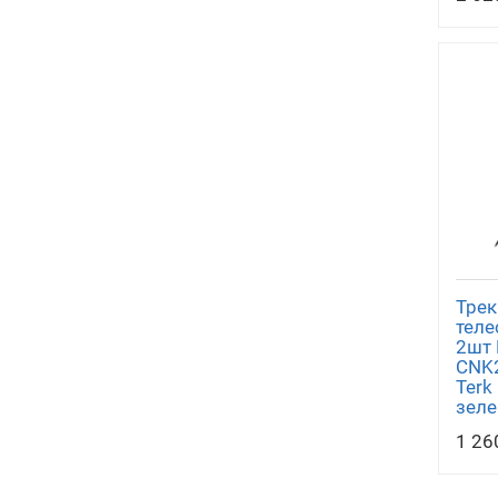
Трек
теле
2шт 
CNK2
Terk
зеле
1 26