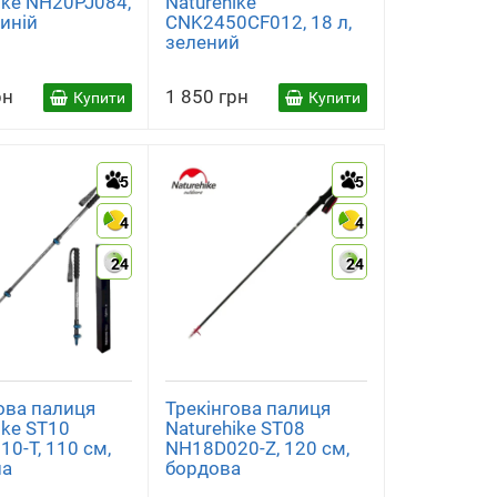
ike NH20PJ084,
Naturehike
иній
CNK2450CF012, 18 л,
зелений
рн
1 850 грн
Купити
Купити
5
5
4
4
24
24
ова палиця
Трекінгова палиця
ike ST10
Naturehike ST08
0-T, 110 см,
NH18D020-Z, 120 см,
на
бордова