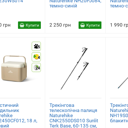
230WS014
Naturehike NH20PJ084,
Natureh
темно-синій
темно-с
0 грн
2 250 грн
1 990 г
Купити
Купити
5
4
24
стичний
Трекінгова
Трекінг
дильник
телескопічна палиця
Natureh
rehike
Naturehike
NH19S01
450CF012, 18 л,
CNK2550DS010 Sunlit
блакит
евий
Terk Base, 60-135 см,