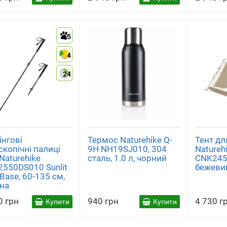
5
4
24
інгові
Термос Naturehike Q-
Тент дл
скопічні палиці
9H NH19SJ010, 304
Natureh
Naturehike
сталь, 1.0 л, чорний
CNK245
550DS010 Sunlit
бежеви
 Base, 60-135 см,
на
0 грн
940 грн
4 730 г
Купити
Купити