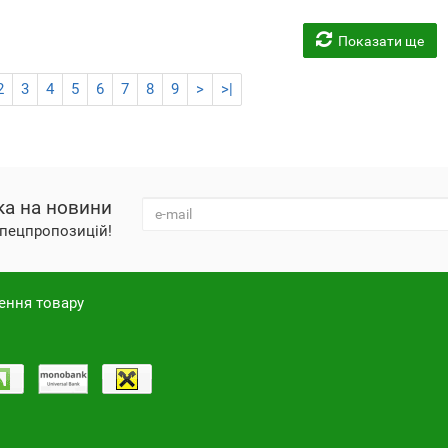
Показати ще
2
3
4
5
6
7
8
9
>
>|
ка на новини
 спецпропозицій!
ення товару