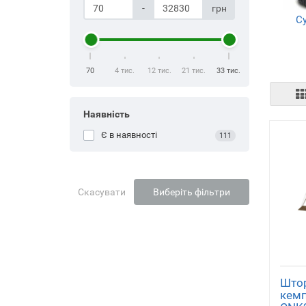
-
грн
С
р
70
4 тис.
12 тис.
21 тис.
33 тис.
Наявність
Є в наявності
111
Скасувати
Виберіть фільтри
Штор
кемп