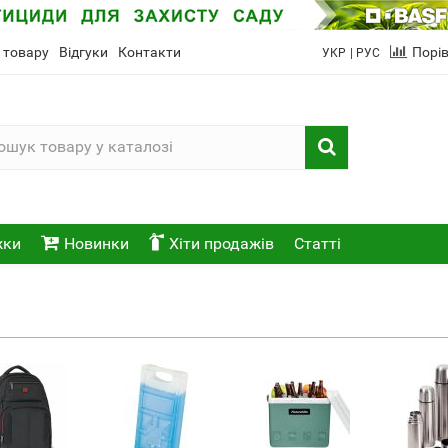
 товару
Відгуки
Контакти
Порі
УКР
| РУС
жки
Новинки
Хіти продажів
Статті