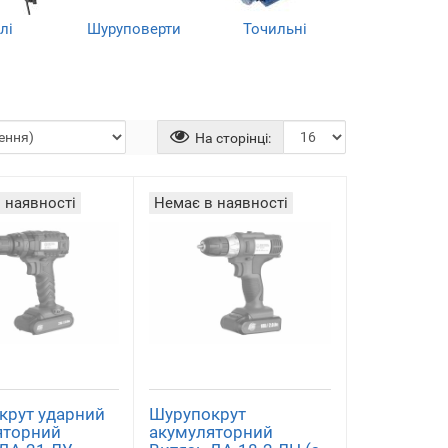
лі
Шуруповерти
Точильні
верстати
)
(7)
(5)
На сторінці:
 наявності
Немає в наявності
рубанки
Зварювальне
Тримери і
обладнання
мотокоси
)
(8)
(7)
крут ударний
Шурупокрут
яторний
акумуляторний