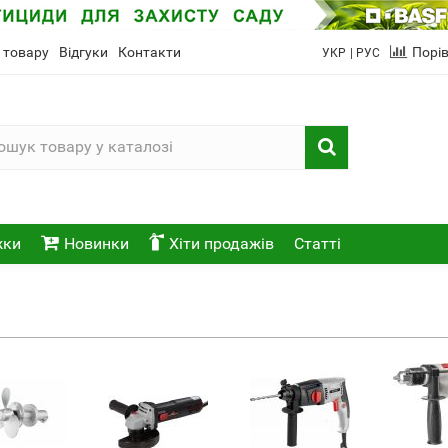
 товару
Відгуки
Контакти
Порі
УКР
| РУС
жки
Новинки
Хіти продажів
Статті