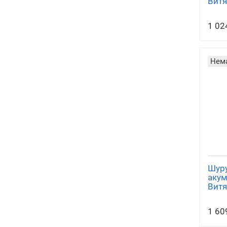
Витя
Ла
1 02
Нема
Обп
Шур
акум
Витя
1 60