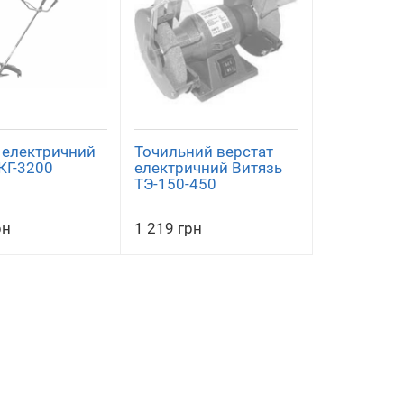
 електричний
Точильний верстат
КГ-3200
електричний Витязь
ТЭ-150-450
рн
1 219 грн