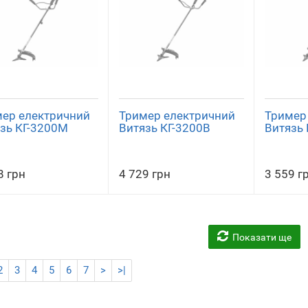
ер електричний
Тример електричний
Тример
зь КГ-3200М
Витязь КГ-3200В
Витязь 
8 грн
4 729 грн
3 559 г
Показати ще
2
3
4
5
6
7
>
>|