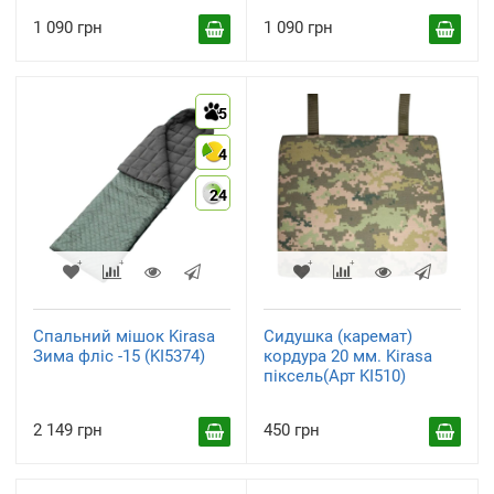
1 090 грн
1 090 грн
5
4
24
Спальний мішок Kirasa
Сидушка (каремат)
Зима фліс -15 (KI5374)
кордура 20 мм. Kirasa
піксель(Арт KI510)
2 149 грн
450 грн