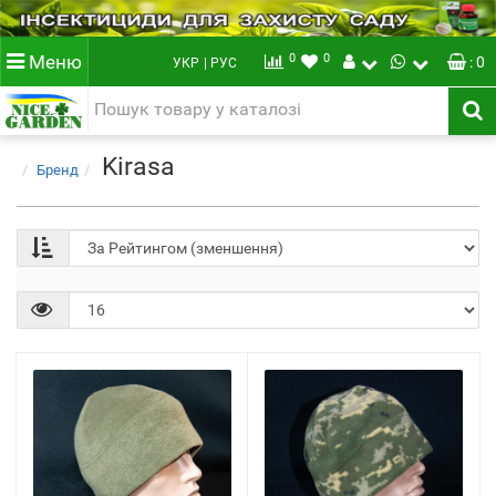
0
0
Меню
: 0
УКР
| РУС
Kirasa
Бренд