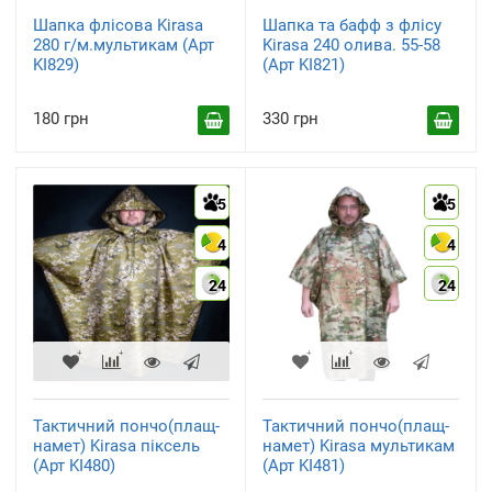
Шапка флісова Kirasa
Шапка та бафф з флісу
280 г/м.мультикам (Арт
Kirasa 240 олива. 55-58
KI829)
(Арт KI821)
180 грн
330 грн
5
5
4
4
24
24
Тактичний пончо(плащ-
Тактичний пончо(плащ-
намет) Kirasa піксель
намет) Kirasa мультикам
(Арт KI480)
(Арт KI481)