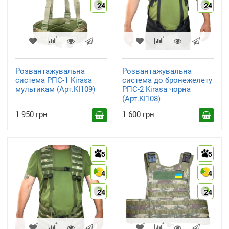
24
24
Розвантажувальна
Розвантажувальна
система РПС-1 Kirasa
система до бронежелету
мультикам (Арт.KI109)
РПС-2 Kirasa чорна
(Арт.KI108)
1 950 грн
1 600 грн
5
5
4
4
24
24