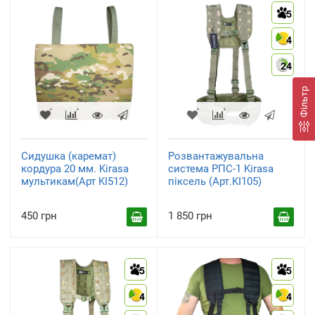
5
4
24
Фільтр
Сидушка (каремат)
Розвантажувальна
кордура 20 мм. Kirasa
система РПС-1 Kirasa
мультикам(Арт KI512)
піксель (Арт.KI105)
450 грн
1 850 грн
5
5
4
4