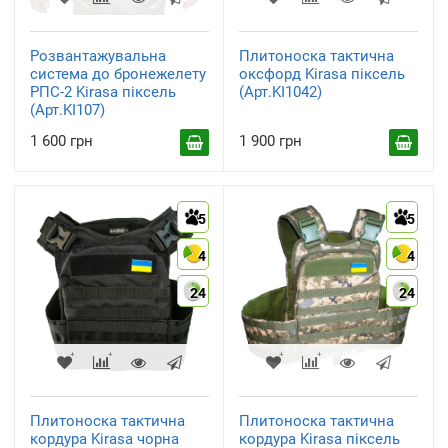
Розвантажувальна
Плитоноска тактична
система до бронежелету
оксфорд Kirasa піксель
РПС-2 Kirasa піксель
(Арт.KI1042)
(Арт.KI107)
1 600 грн
1 900 грн
5
5
4
4
24
24
Плитоноска тактична
Плитоноска тактична
кордура Kirasa чорна
кордура Kirasa піксель