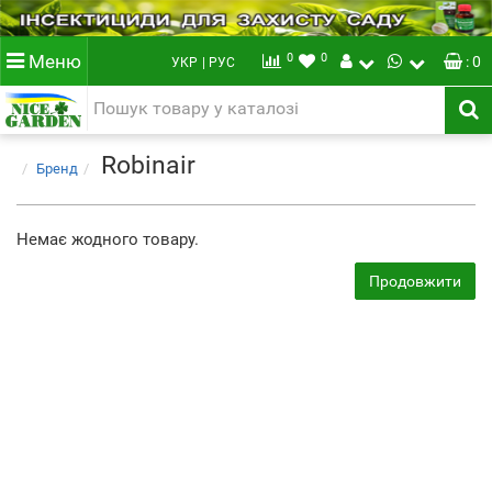
0
0
Меню
: 0
УКР
| РУС
Robinair
Бренд
Немає жодного товару.
Продовжити