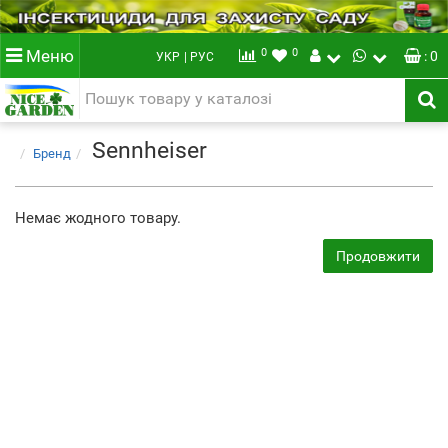
0
0
Меню
: 0
УКР
| РУС
Sennheiser
Бренд
Немає жодного товару.
Продовжити