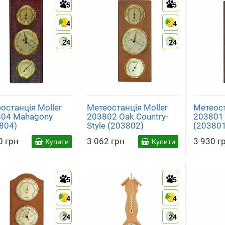
5
5
4
4
24
24
останція Moller
Метеостанція Moller
Метеост
04 Mahagony
203802 Oak Country-
203801 
804)
Style (203802)
(20380
0 грн
3 062 грн
3 930 г
Купити
Купити
5
5
4
4
24
24