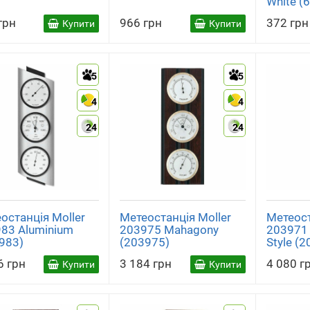
White (
грн
966 грн
372 грн
Купити
Купити
5
5
4
4
24
24
останція Moller
Метеостанція Moller
Метеост
83 Aluminium
203975 Mahagony
203971 
983)
(203975)
Style (
6 грн
3 184 грн
4 080 г
Купити
Купити