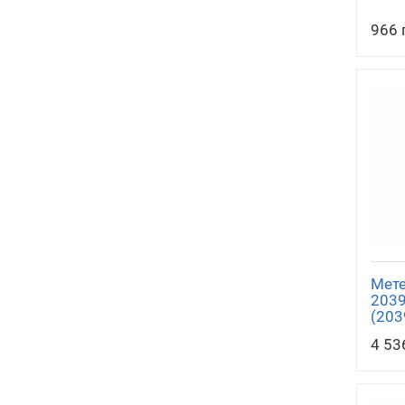
966 
Мете
2039
(203
4 53