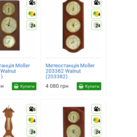
5
5
4
4
24
24
анція Moller
Метеостанція Moller
Walnut
203382 Walnut
1)
(203382)
рн
4 080 грн
Купити
Купити
5
5
4
4
24
24