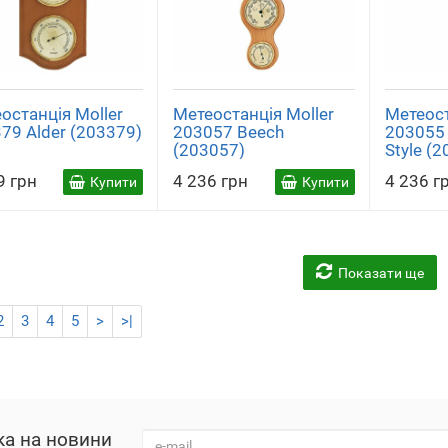
останція Moller
Метеостанція Moller
Метеост
79 Alder (203379)
203057 Beech
203055 
(203057)
Style (
9 грн
4 236 грн
4 236 г
Купити
Купити
Показати ще
2
3
4
5
>
>|
ка на новини