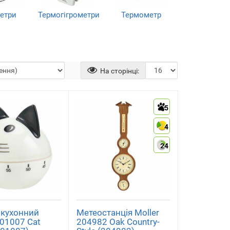
метри
Термогігрометри
Термометр
)
(3)
(1)
На сторінці:
5
4
24
 кухонний
Метеостанція Moller
601007 Cat
204982 Oak Country-