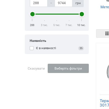
-
грн
Мете
288
3 тис.
5 тис.
7 тис.
10 тис.
Наявність
Є в наявності
35
Скасувати
Виберіть фільтри
Терм
3017