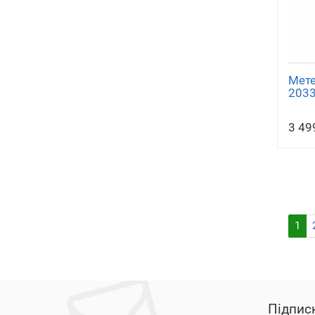
Мете
2033
3 49
1
Підпис