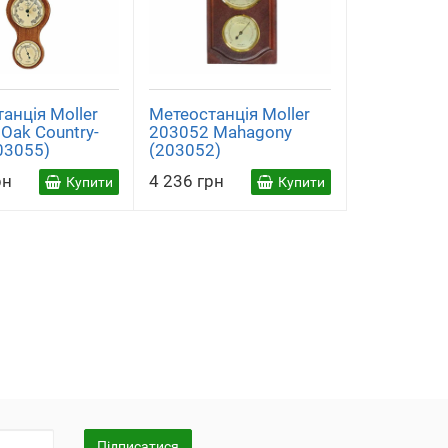
анція Moller
Метеостанція Moller
Oak Country-
203052 Mahagony
203055)
(203052)
рн
4 236 грн
Купити
Купити
Підписатися