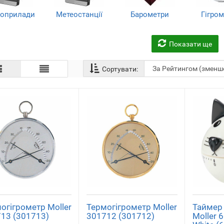
оприлади
Метеостанції
Барометри
Гігро
(59)
(37)
(12)
(6
Показати ще
Сортувати:
огігрометр Moller
Термогігрометр Moller
Таймер
13 (301713)
301712 (301712)
Moller 