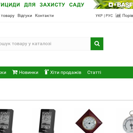
 товару
Відгуки
Контакти
Порі
УКР
| РУС
жки
Новинки
Хіти продажів
Статті