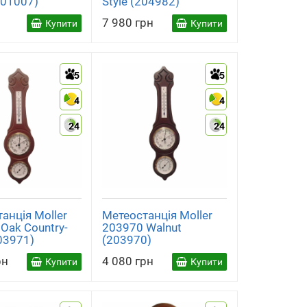
601007)
Style (204982)
7 980 грн
Купити
Купити
5
5
4
4
24
24
анція Moller
Метеостанція Moller
Oak Country-
203970 Walnut
203971)
(203970)
рн
4 080 грн
Купити
Купити