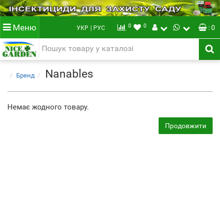
0
0
Меню
: 0
УКР
| РУС
Nanables
Бренд
Немає жодного товару.
Продовжити